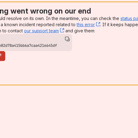
ng went wrong on our end
uld resolve on its own. In the meantime, you can check the
status p
a known incident reported related to
this error
, (opens new win
. If it keeps happe
n to contact
our support team
, (opens new window)
and give them:
e02d78a415bb6a7caa421e645df
e