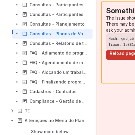
Consultas - Participantes adiamento
Somethi
Consultas - Participantes de programação
The issue sho
There may be 
Consultas - Planejamento
ask your admi
Consultas - Planos de Vagas
Consultas - Relatório de troca de turma (Configurar e Emitir)
Trace: 1e881
FAQ - Adiamento de programação
Reload pag
FAQ - Agendamento de mudança de escalas para trocas de turmas
FAQ - Alocando um trabalhador em uma UOP
FAQ - Finalizando programações que ocorreram no mesmo dia
Cadastros - Contratos
Compliance - Gestão de Aptidão para qualificação
TI
Alterações no Menu do Plano Free para os demais Planos
Show more below