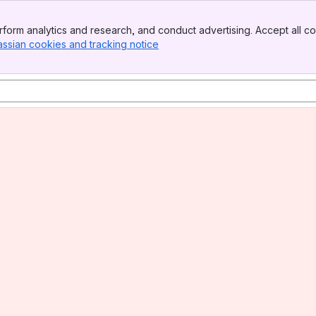
form analytics and research, and conduct advertising. Accept all co
assian cookies and tracking notice
, (opens new window)