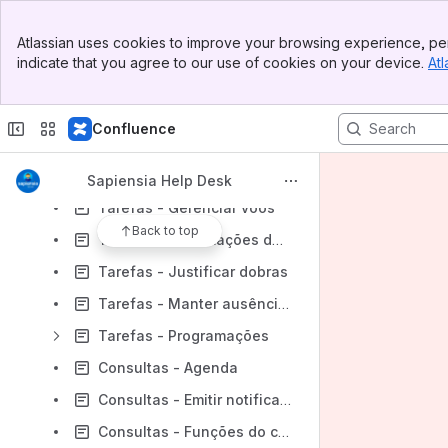
Cadastros - Unidades Operacionais (UOP)
Banner
Atlassian uses cookies to improve your browsing experience, per
Tarefas - Gerenciar Adiamentos
Top Bar
indicate that you agree to our use of cookies on your device.
Atl
Sidebar
Tarefas - Cancelar Adiamento
Main Content
Tarefas - Crew Rotation
Confluence
Tarefas - Gerenciar template de voo
Tarefas - Gerenciar turmas
Sapiensia Help Desk
Tarefas - Gerenciar voos
Back to top
Tarefas - Informações de Sispat
Tarefas - Justificar dobras
Tarefas - Manter ausências
Tarefas - Programações
Consultas - Agenda
Consultas - Emitir notificação de embarque
Consultas - Funções do contrato